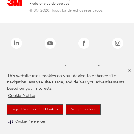
Preferencias de cookies
© 3M 2026. Todos los derechos reservados.
Las marcas mencionadas son propiedad de 3M
This website uses cookies on your device to enhance site
navigation, analyze site usage, and deliver you advertisements
based on your interests.
Cookie Notice
Reject Non-Essential Cookies
Accept Cookies
Cookie Preferences