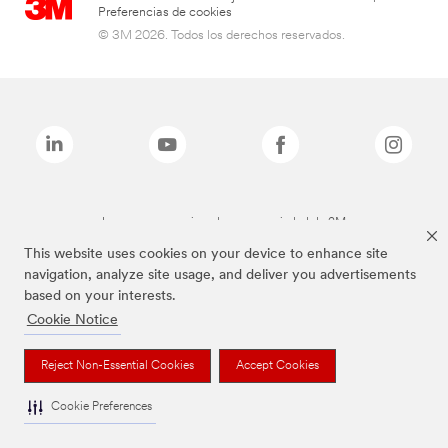
Preferencias de cookies
© 3M 2026. Todos los derechos reservados.
Las marcas mencionadas son propiedad de 3M
This website uses cookies on your device to enhance site
navigation, analyze site usage, and deliver you advertisements
based on your interests.
Cookie Notice
Reject Non-Essential Cookies
Accept Cookies
Cookie Preferences