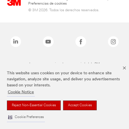
Preferencias de cookies
© 3M 2026. Todos los derechos reservados.
Las marcas mencionadas son propiedad de 3M
This website uses cookies on your device to enhance site
navigation, analyze site usage, and deliver you advertisements
based on your interests.
Cookie Notice
Reject Non-Essential Cookies
Accept Cookies
Cookie Preferences