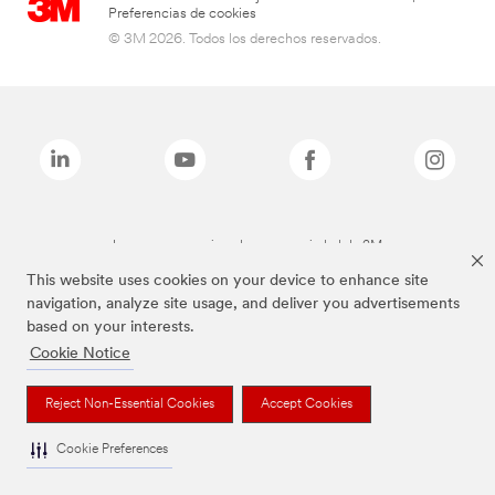
Preferencias de cookies
© 3M 2026. Todos los derechos reservados.
Las marcas mencionadas son propiedad de 3M
This website uses cookies on your device to enhance site
navigation, analyze site usage, and deliver you advertisements
based on your interests.
Cookie Notice
Reject Non-Essential Cookies
Accept Cookies
Cookie Preferences