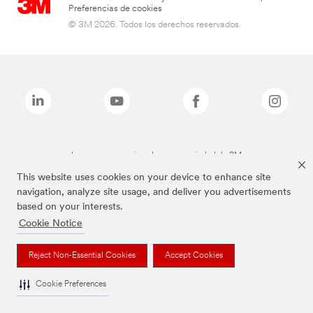
Preferencias de cookies
© 3M 2026. Todos los derechos reservados.
Las marcas mencionadas son propiedad de 3M
This website uses cookies on your device to enhance site
navigation, analyze site usage, and deliver you advertisements
based on your interests.
Cookie Notice
Reject Non-Essential Cookies
Accept Cookies
Cookie Preferences