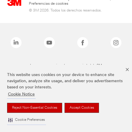
Preferencias de cookies
© 3M 2026. Todos los derechos reservados.
Las marcas mencionadas son propiedad de 3M
This website uses cookies on your device to enhance site
navigation, analyze site usage, and deliver you advertisements
based on your interests.
Cookie Notice
Reject Non-Essential Cookies
Accept Cookies
Cookie Preferences