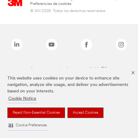
Preferencias de cookies
© 3M 2026. Todos los derechos reservados.
Las marcas mencionadas son propiedad de 3M
This website uses cookies on your device to enhance site
navigation, analyze site usage, and deliver you advertisements
based on your interests.
Cookie Notice
Reject Non-Essential Cookies
Accept Cookies
Cookie Preferences