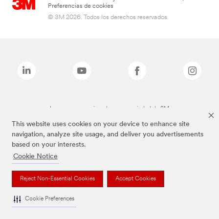
Preferencias de cookies
© 3M 2026. Todos los derechos reservados.
Las marcas mencionadas son propiedad de 3M
This website uses cookies on your device to enhance site
navigation, analyze site usage, and deliver you advertisements
based on your interests.
Cookie Notice
Reject Non-Essential Cookies
Accept Cookies
Cookie Preferences