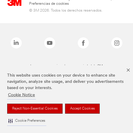
Preferencias de cookies
© 3M 2026. Todos los derechos reservados.
Las marcas mencionadas son propiedad de 3M
This website uses cookies on your device to enhance site
navigation, analyze site usage, and deliver you advertisements
based on your interests.
Cookie Notice
Reject Non-Essential Cookies
Accept Cookies
Cookie Preferences