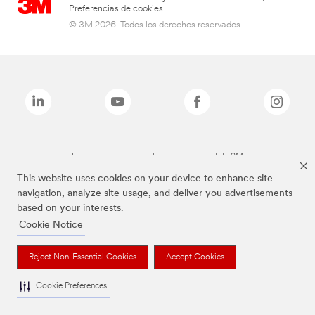
Preferencias de cookies
© 3M 2026. Todos los derechos reservados.
Las marcas mencionadas son propiedad de 3M
This website uses cookies on your device to enhance site
navigation, analyze site usage, and deliver you advertisements
based on your interests.
Cookie Notice
Reject Non-Essential Cookies
Accept Cookies
Cookie Preferences