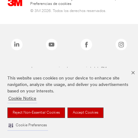
Preferencias de cookies
© 3M 2026. Todos los derechos reservados.
Las marcas mencionadas son propiedad de 3M
This website uses cookies on your device to enhance site
navigation, analyze site usage, and deliver you advertisements
based on your interests.
Cookie Notice
Reject Non-Essential Cookies
Accept Cookies
Cookie Preferences