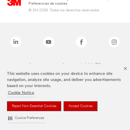
Preferencias de cookies
© 3M 2026. Todos los derechos reservados.
Las marcas mencionadas son propiedad de 3M
This website uses cookies on your device to enhance site
navigation, analyze site usage, and deliver you advertisements
based on your interests.
Cookie Notice
Reject Non-Essential Cookies
Accept Cookies
Cookie Preferences