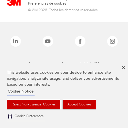
Preferencias de cookies
© 3M 2026. Todos los derechos reservados.
Las marcas mencionadas son propiedad de 3M
This website uses cookies on your device to enhance site
navigation, analyze site usage, and deliver you advertisements
based on your interests.
Cookie Notice
Reject Non-Essential Cookies
Accept Cookies
Cookie Preferences