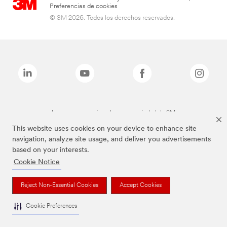
Preferencias de cookies
© 3M 2026. Todos los derechos reservados.
Las marcas mencionadas son propiedad de 3M
This website uses cookies on your device to enhance site
navigation, analyze site usage, and deliver you advertisements
based on your interests.
Cookie Notice
Reject Non-Essential Cookies
Accept Cookies
Cookie Preferences