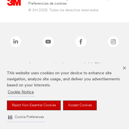
Preferencias de cookies
© 3M 2026. Todos los derechos reservados.
Las marcas mencionadas son propiedad de 3M
This website uses cookies on your device to enhance site
navigation, analyze site usage, and deliver you advertisements
based on your interests.
Cookie Notice
Reject Non-Essential Cookies
Accept Cookies
Cookie Preferences