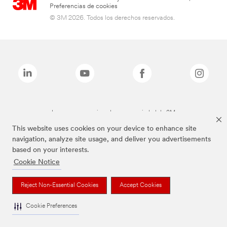
Preferencias de cookies
© 3M 2026. Todos los derechos reservados.
Las marcas mencionadas son propiedad de 3M
This website uses cookies on your device to enhance site
navigation, analyze site usage, and deliver you advertisements
based on your interests.
Cookie Notice
Reject Non-Essential Cookies
Accept Cookies
Cookie Preferences