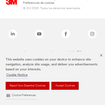
Preferencias de cookies
© 3M 2026. Todos los derechos reservados.
Las marcas mencionadas son propiedad de 3M
This website uses cookies on your device to enhance site
navigation, analyze site usage, and deliver you advertisements
based on your interests.
Cookie Notice
Reject Non-Essential Cookies
Accept Cookies
Cookie Preferences