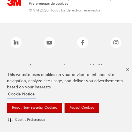
Preferencias de cookies
© 3M 2026. Todos los derechos reservados.
Las marcas mencionadas son propiedad de 3M
This website uses cookies on your device to enhance site
navigation, analyze site usage, and deliver you advertisements
based on your interests.
Cookie Notice
Reject Non-Essential Cookies
Accept Cookies
Cookie Preferences