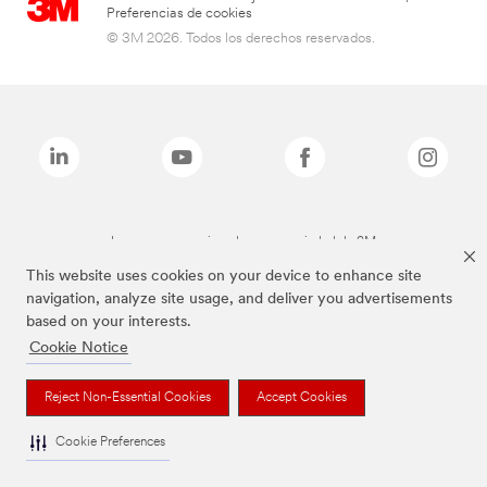
Preferencias de cookies
© 3M 2026. Todos los derechos reservados.
Las marcas mencionadas son propiedad de 3M
This website uses cookies on your device to enhance site
navigation, analyze site usage, and deliver you advertisements
based on your interests.
Cookie Notice
Reject Non-Essential Cookies
Accept Cookies
Cookie Preferences