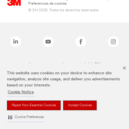
Preferencias de cookies
© 3M 2026. Todos los derechos reservados.
Las marcas mencionadas son propiedad de 3M
This website uses cookies on your device to enhance site
navigation, analyze site usage, and deliver you advertisements
based on your interests.
Cookie Notice
Reject Non-Essential Cookies
Accept Cookies
Cookie Preferences