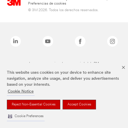
Preferencias de cookies
© 3M 2026. Todos los derechos reservados.
Las marcas mencionadas son propiedad de 3M
This website uses cookies on your device to enhance site
navigation, analyze site usage, and deliver you advertisements
based on your interests.
Cookie Notice
Reject Non-Essential Cookies
Accept Cookies
Cookie Preferences