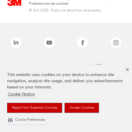
Preferencias de cookies
© 3M 2026. Todos los derechos reservados.
Las marcas mencionadas son propiedad de 3M
This website uses cookies on your device to enhance site
navigation, analyze site usage, and deliver you advertisements
based on your interests.
Cookie Notice
Reject Non-Essential Cookies
Accept Cookies
Cookie Preferences