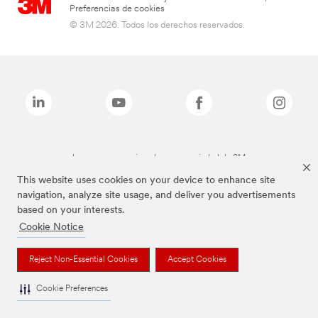
Preferencias de cookies
© 3M 2026. Todos los derechos reservados.
Las marcas mencionadas son propiedad de 3M
This website uses cookies on your device to enhance site
navigation, analyze site usage, and deliver you advertisements
based on your interests.
Cookie Notice
Reject Non-Essential Cookies
Accept Cookies
Cookie Preferences