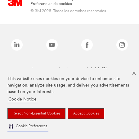
Preferencias de cookies
© 3M 2026. Todos los derechos reservados.
Las marcas mencionadas son propiedad de 3M
This website uses cookies on your device to enhance site
navigation, analyze site usage, and deliver you advertisements
based on your interests.
Cookie Notice
Reject Non-Essential Cookies
Accept Cookies
Cookie Preferences