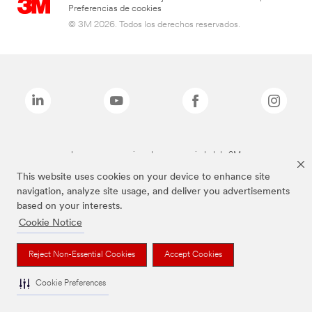
Preferencias de cookies
© 3M 2026. Todos los derechos reservados.
Las marcas mencionadas son propiedad de 3M
This website uses cookies on your device to enhance site
navigation, analyze site usage, and deliver you advertisements
based on your interests.
Cookie Notice
Reject Non-Essential Cookies
Accept Cookies
Cookie Preferences