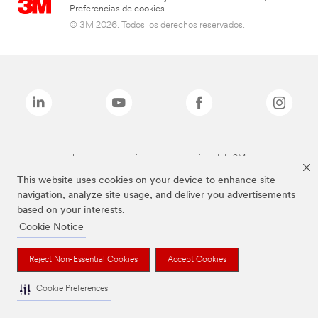
Preferencias de cookies
© 3M 2026. Todos los derechos reservados.
Las marcas mencionadas son propiedad de 3M
This website uses cookies on your device to enhance site
navigation, analyze site usage, and deliver you advertisements
based on your interests.
Cookie Notice
Reject Non-Essential Cookies
Accept Cookies
Cookie Preferences