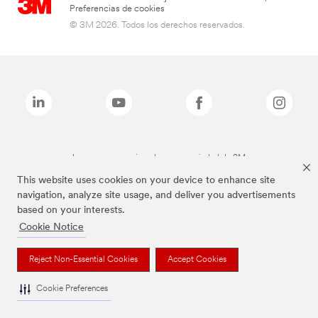
Preferencias de cookies
© 3M 2026. Todos los derechos reservados.
Las marcas mencionadas son propiedad de 3M
This website uses cookies on your device to enhance site
navigation, analyze site usage, and deliver you advertisements
based on your interests.
Cookie Notice
Reject Non-Essential Cookies
Accept Cookies
Cookie Preferences