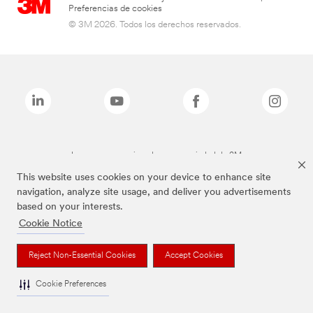
Preferencias de cookies
© 3M 2026. Todos los derechos reservados.
Las marcas mencionadas son propiedad de 3M
This website uses cookies on your device to enhance site
navigation, analyze site usage, and deliver you advertisements
based on your interests.
Cookie Notice
Reject Non-Essential Cookies
Accept Cookies
Cookie Preferences