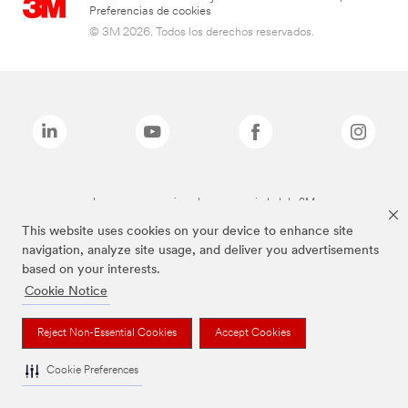
Preferencias de cookies
© 3M 2026. Todos los derechos reservados.
Las marcas mencionadas son propiedad de 3M
This website uses cookies on your device to enhance site
navigation, analyze site usage, and deliver you advertisements
based on your interests.
Cookie Notice
Reject Non-Essential Cookies
Accept Cookies
Cookie Preferences