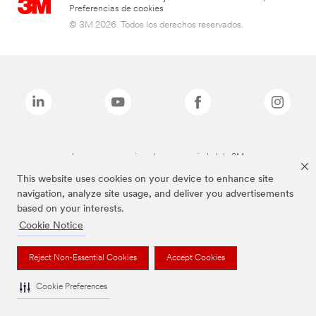
Preferencias de cookies
© 3M 2026. Todos los derechos reservados.
Las marcas mencionadas son propiedad de 3M
This website uses cookies on your device to enhance site
navigation, analyze site usage, and deliver you advertisements
based on your interests.
Cookie Notice
Reject Non-Essential Cookies
Accept Cookies
Cookie Preferences