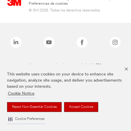
Preferencias de cookies
© 3M 2026. Todos los derechos reservados.
Las marcas mencionadas son propiedad de 3M
This website uses cookies on your device to enhance site
navigation, analyze site usage, and deliver you advertisements
based on your interests.
Cookie Notice
Reject Non-Essential Cookies
Accept Cookies
Cookie Preferences