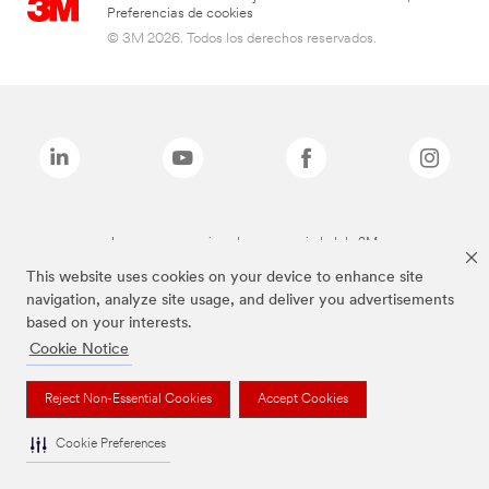
Preferencias de cookies
© 3M 2026. Todos los derechos reservados.
Las marcas mencionadas son propiedad de 3M
This website uses cookies on your device to enhance site
navigation, analyze site usage, and deliver you advertisements
based on your interests.
Cookie Notice
Reject Non-Essential Cookies
Accept Cookies
Cookie Preferences