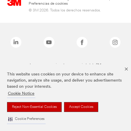
Preferencias de cookies
© 3M 2026. Todos los derechos reservados.
Las marcas mencionadas son propiedad de 3M
This website uses cookies on your device to enhance site
navigation, analyze site usage, and deliver you advertisements
based on your interests.
Cookie Notice
Reject Non-Essential Cookies
Accept Cookies
Cookie Preferences