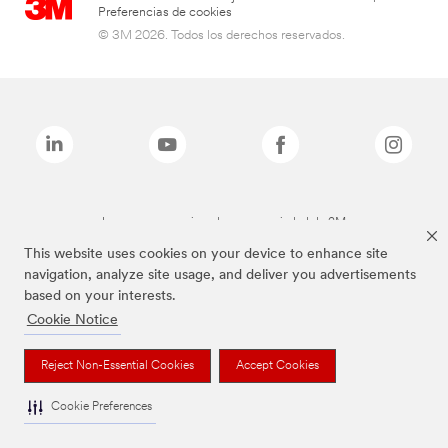
Preferencias de cookies
© 3M 2026. Todos los derechos reservados.
Las marcas mencionadas son propiedad de 3M
This website uses cookies on your device to enhance site
navigation, analyze site usage, and deliver you advertisements
based on your interests.
Cookie Notice
Reject Non-Essential Cookies
Accept Cookies
Cookie Preferences