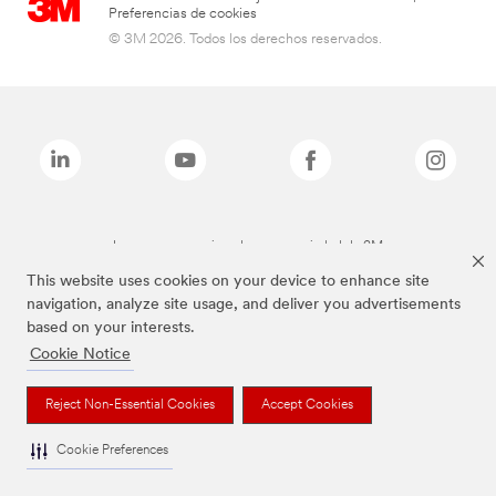
Preferencias de cookies
© 3M 2026. Todos los derechos reservados.
Las marcas mencionadas son propiedad de 3M
This website uses cookies on your device to enhance site
navigation, analyze site usage, and deliver you advertisements
based on your interests.
Cookie Notice
Reject Non-Essential Cookies
Accept Cookies
Cookie Preferences