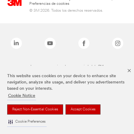
Preferencias de cookies
© 3M 2026. Todos los derechos reservados.
Las marcas mencionadas son propiedad de 3M
This website uses cookies on your device to enhance site
navigation, analyze site usage, and deliver you advertisements
based on your interests.
Cookie Notice
Reject Non-Essential Cookies
Accept Cookies
Cookie Preferences