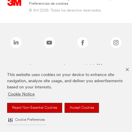
Preferencias de cookies
© 3M 2026. Todos los derechos reservados.
Las marcas mencionadas son propiedad de 3M
This website uses cookies on your device to enhance site
navigation, analyze site usage, and deliver you advertisements
based on your interests.
Cookie Notice
Reject Non-Essential Cookies
Accept Cookies
Cookie Preferences