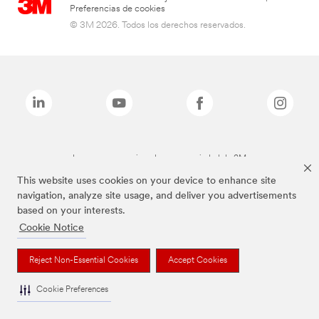
Preferencias de cookies
© 3M 2026. Todos los derechos reservados.
Las marcas mencionadas son propiedad de 3M
This website uses cookies on your device to enhance site
navigation, analyze site usage, and deliver you advertisements
based on your interests.
Cookie Notice
Reject Non-Essential Cookies
Accept Cookies
Cookie Preferences