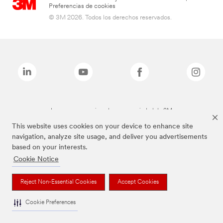
Preferencias de cookies
© 3M 2026. Todos los derechos reservados.
Las marcas mencionadas son propiedad de 3M
This website uses cookies on your device to enhance site
navigation, analyze site usage, and deliver you advertisements
based on your interests.
Cookie Notice
Reject Non-Essential Cookies
Accept Cookies
Cookie Preferences