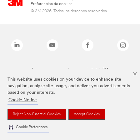
Preferencias de cookies
© 3M 2026. Todos los derechos reservados.
Las marcas mencionadas son propiedad de 3M
This website uses cookies on your device to enhance site
navigation, analyze site usage, and deliver you advertisements
based on your interests.
Cookie Notice
Reject Non-Essential Cookies
Accept Cookies
Cookie Preferences