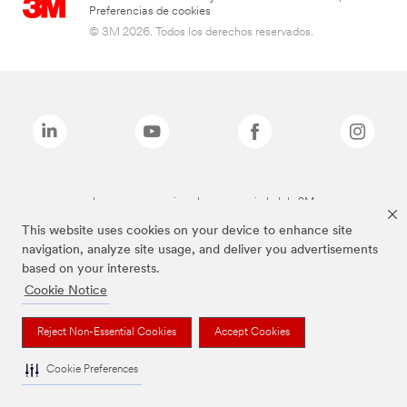
Preferencias de cookies
© 3M 2026. Todos los derechos reservados.
Las marcas mencionadas son propiedad de 3M
This website uses cookies on your device to enhance site
navigation, analyze site usage, and deliver you advertisements
based on your interests.
Cookie Notice
Reject Non-Essential Cookies
Accept Cookies
Cookie Preferences