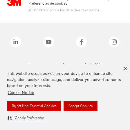
Preferencias de cookies
© 3M 2026. Todos los derechos reservados.
Las marcas mencionadas son propiedad de 3M
This website uses cookies on your device to enhance site
navigation, analyze site usage, and deliver you advertisements
based on your interests.
Cookie Notice
Reject Non-Essential Cookies
Accept Cookies
Cookie Preferences