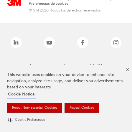
Preferencias de cookies
© 3M 2026. Todos los derechos reservados.
Las marcas mencionadas son propiedad de 3M
This website uses cookies on your device to enhance site
navigation, analyze site usage, and deliver you advertisements
based on your interests.
Cookie Notice
Reject Non-Essential Cookies
Accept Cookies
Cookie Preferences