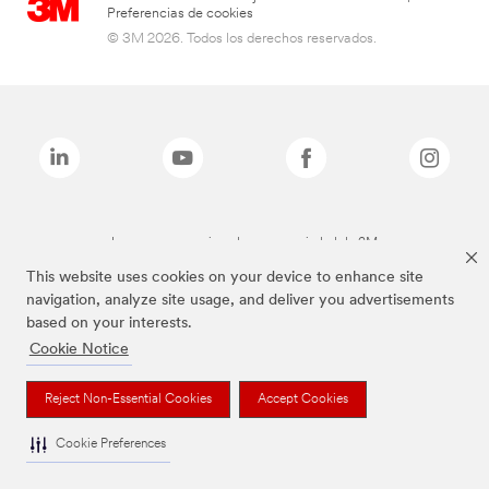
Preferencias de cookies
© 3M 2026. Todos los derechos reservados.
Las marcas mencionadas son propiedad de 3M
This website uses cookies on your device to enhance site
navigation, analyze site usage, and deliver you advertisements
based on your interests.
Cookie Notice
Reject Non-Essential Cookies
Accept Cookies
Cookie Preferences