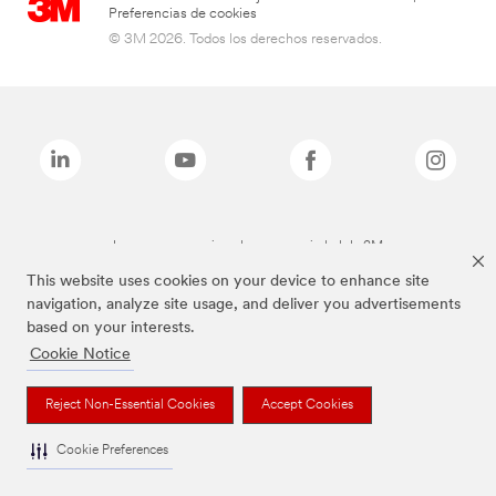
Preferencias de cookies
© 3M 2026. Todos los derechos reservados.
Las marcas mencionadas son propiedad de 3M
This website uses cookies on your device to enhance site
navigation, analyze site usage, and deliver you advertisements
based on your interests.
Cookie Notice
Reject Non-Essential Cookies
Accept Cookies
Cookie Preferences