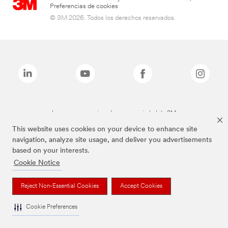
Preferencias de cookies
© 3M 2026. Todos los derechos reservados.
Las marcas mencionadas son propiedad de 3M
This website uses cookies on your device to enhance site
navigation, analyze site usage, and deliver you advertisements
based on your interests.
Cookie Notice
Reject Non-Essential Cookies
Accept Cookies
Cookie Preferences