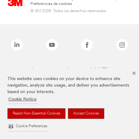
Preferencias de cookies
© 3M 2026. Todos los derechos reservados.
Las marcas mencionadas son propiedad de 3M
This website uses cookies on your device to enhance site
navigation, analyze site usage, and deliver you advertisements
based on your interests.
Cookie Notice
Reject Non-Essential Cookies
Accept Cookies
Cookie Preferences