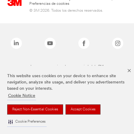
Preferencias de cookies
© 3M 2026. Todos los derechos reservados.
Las marcas mencionadas son propiedad de 3M
This website uses cookies on your device to enhance site
navigation, analyze site usage, and deliver you advertisements
based on your interests.
Cookie Notice
Reject Non-Essential Cookies
Accept Cookies
Cookie Preferences