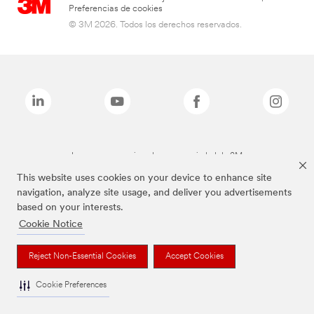
Preferencias de cookies
© 3M 2026. Todos los derechos reservados.
Las marcas mencionadas son propiedad de 3M
This website uses cookies on your device to enhance site
navigation, analyze site usage, and deliver you advertisements
based on your interests.
Cookie Notice
Reject Non-Essential Cookies
Accept Cookies
Cookie Preferences