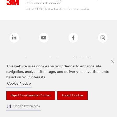
Preferencias de cookies
© 3M 2026. Todos los derechos reservados.
Las marcas mencionadas son propiedad de 3M
This website uses cookies on your device to enhance site
navigation, analyze site usage, and deliver you advertisements
based on your interests.
Cookie Notice
Reject Non-Essential Cookies
Accept Cookies
Cookie Preferences